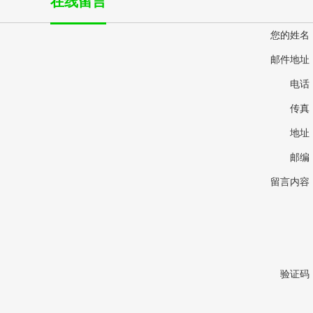
在线留言
您的姓名
邮件地址
电话
传真
地址
邮编
留言内容
验证码