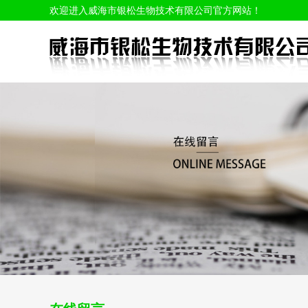
欢迎进入威海市银松生物技术有限公司官方网站！